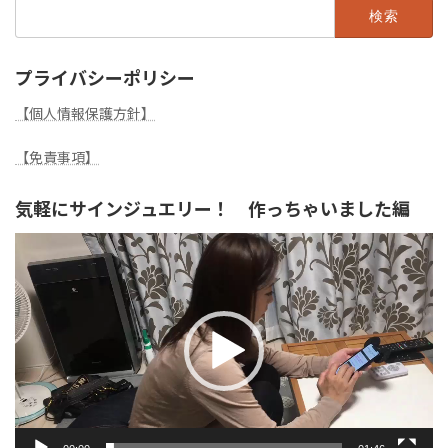
検
索:
プライバシーポリシー
【個人情報保護方針】
【免責事項】
気軽にサインジュエリー！ 作っちゃいました編
動
画
プ
レ
ー
ヤ
ー