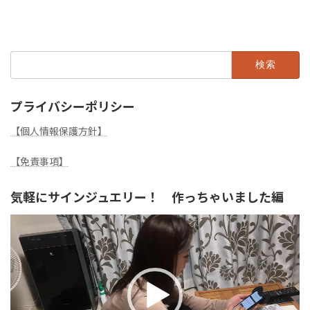
2023年1月15日
検
索:
プライバシーポリシー
【個人情報保護方針】
【免責事項】
気軽にサインジュエリー！ 作っちゃいました編
動
画
プ
レ
ー
ヤ
ー