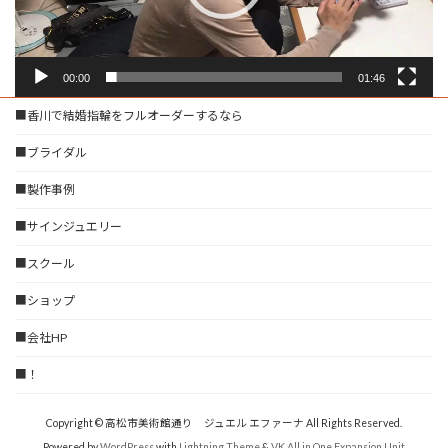
00:00
01:46
■香川で結婚指輪をフルオーダーするなら
■ブライダル
■製作事例
■サインジュエリー
■スクール
■ショップ
■会社HP
■！
Copyright © 高松市美術館通り ジュエル エファーナ All Rights Reserved.
Powered by
WordPress
with
Lightning Theme
&
VK All in One Expansion Unit