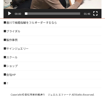
00:00
01:46
■香川で結婚指輪をフルオーダーするなら
■ブライダル
■製作事例
■サインジュエリー
■スクール
■ショップ
■会社HP
■！
Copyright © 高松市美術館通り ジュエル エファーナ All Rights Reserved.
Powered by
WordPress
with
Lightning Theme
&
VK All in One Expansion Unit