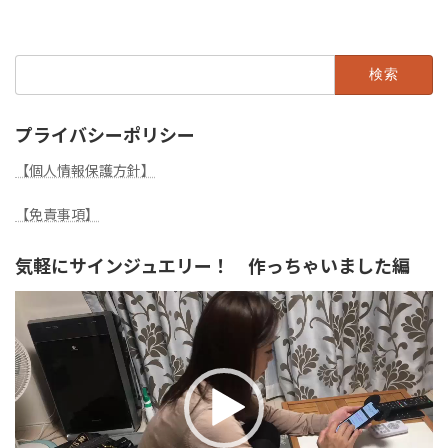
検
索:
プライバシーポリシー
【個人情報保護方針】
【免責事項】
気軽にサインジュエリー！ 作っちゃいました編
動
画
プ
レ
ー
ヤ
ー