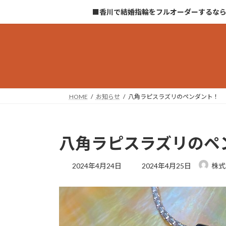
コ
ナ
■香川で結婚指輪をフルオーダーするな
ン
ビ
テ
ゲ
ン
ー
ツ
シ
へ
ョ
ス
ン
キ
に
HOME
お知らせ
八角ラピスラズリのペンダント！
ッ
移
プ
動
八角ラピスラズリのペ
最
2024年4月24日
2024年4月25日
株式
終
更
新
日
時
: