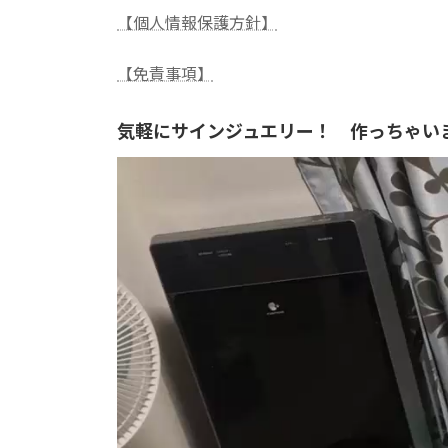
【個人情報保護方針】
【免責事項】
気軽にサインジュエリー！ 作っちゃい
動
画
プ
レ
ー
ヤ
ー