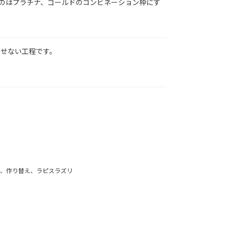
のはプラチナ、ゴールドのコンビネーション枠にす
かせない工程です。
ク、作り替え、ラピスラズリ