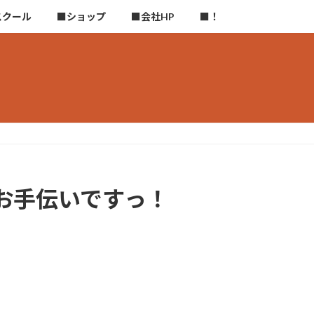
スクール
■ショップ
■会社HP
■！
お手伝いですっ！