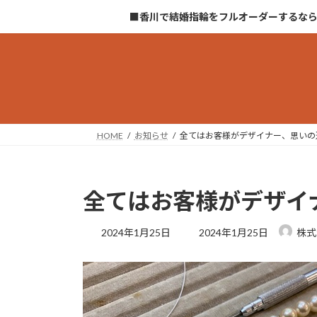
コ
ナ
■香川で結婚指輪をフルオーダーするな
ン
ビ
テ
ゲ
ン
ー
ツ
シ
へ
ョ
ス
ン
キ
に
HOME
お知らせ
全てはお客様がデザイナー、思いの
ッ
移
プ
動
全てはお客様がデザイ
最
2024年1月25日
2024年1月25日
株式
終
更
新
日
時
: