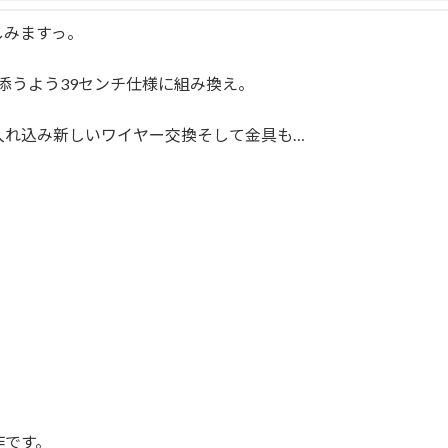
しみますっ。
添うよう39センチ仕様に組み換え。
入れ込み新しいワイヤー交換そして金具も…
作です。