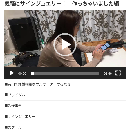
気軽にサインジュエリー！ 作っちゃいました編
動
画
プ
レ
ー
ヤ
ー
00:00
01:46
■香川で結婚指輪をフルオーダーするなら
■ブライダル
■製作事例
■サインジュエリー
■スクール