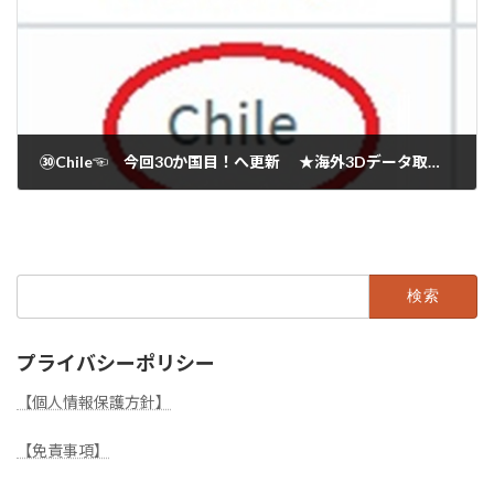
㉚Chile☜ 今回30か国目！へ更新 ★海外3Dデータ取引！ ㊗㊗㊗🤗
2025年1月19日
検
索:
プライバシーポリシー
【個人情報保護方針】
【免責事項】