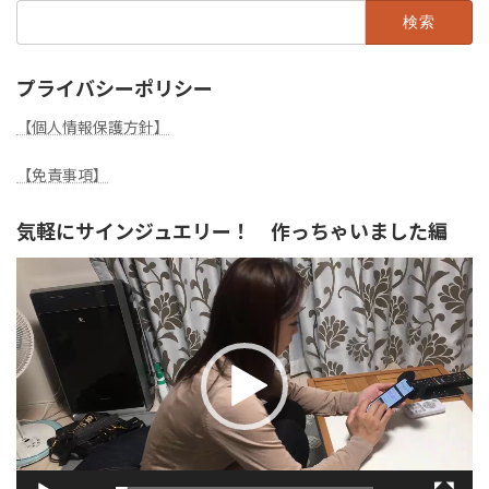
検
索:
プライバシーポリシー
【個人情報保護方針】
【免責事項】
気軽にサインジュエリー！ 作っちゃいました編
動
画
プ
レ
ー
ヤ
ー