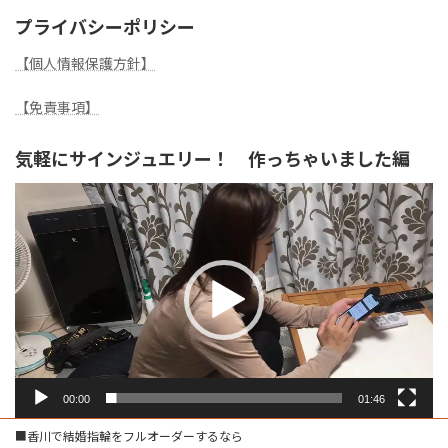
プライバシーポリシー
【個人情報保護方針】
【免責事項】
気軽にサインジュエリー！ 作っちゃいました編
動
画
プ
レ
ー
ヤ
ー
00:00
01:46
■香川で結婚指輪をフルオーダーするなら