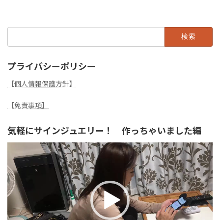
検
索:
プライバシーポリシー
【個人情報保護方針】
【免責事項】
気軽にサインジュエリー！ 作っちゃいました編
動
画
プ
レ
ー
ヤ
ー