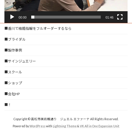
00:00
01:46
■香川で結婚指輪をフルオーダーするなら
■ブライダル
■製作事例
■サインジュエリー
■スクール
■ショップ
■会社HP
■！
Copyright © 高松市美術館通り ジュエル エファーナ All Rights Reserved.
Powered by
WordPress
with
Lightning Theme
&
VK All in One Expansion Unit