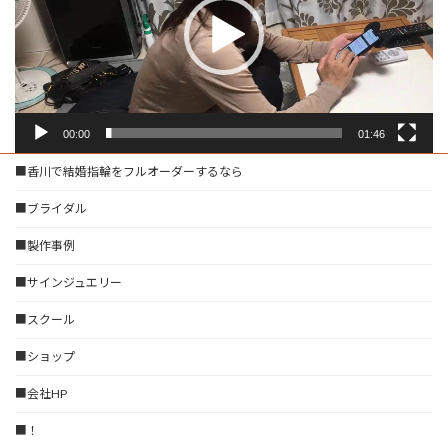
ー
ヤ
ー
00:00
01:46
■香川で結婚指輪をフルオーダーするなら
■ブライダル
■製作事例
■サインジュエリー
■スクール
■ショップ
■会社HP
■！