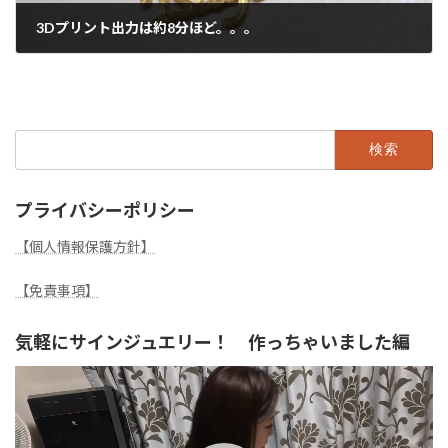
3Dプリント出力は約8分ほど。。。
2021年3月25日
検
索:
プライバシーポリシー
【個人情報保護方針】
【免責事項】
気軽にサインジュエリー！ 作っちゃいました編
動
画
プ
レ