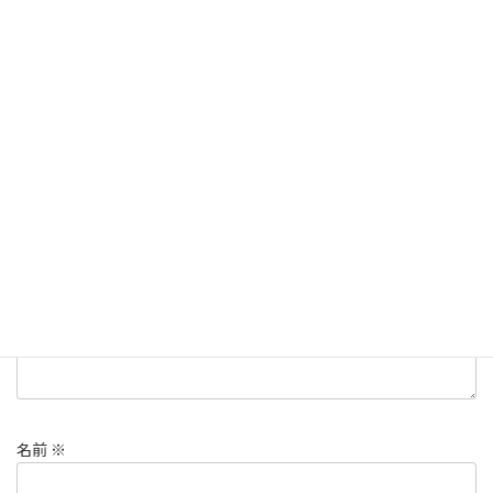
子供、3Dプリンタ、体験会、無料
春休み
春休みファミリー３dプリンタ体験会
高松
コメントを残す
メールアドレスが公開されることはありません。
※
が付いている
欄は必須項目です
コメント
※
名前
※