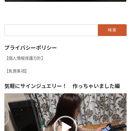
2024年3月22日
検
索:
プライバシーポリシー
【個人情報保護方針】
【免責事項】
気軽にサインジュエリー！ 作っちゃいました編
動
画
プ
レ
ー
ヤ