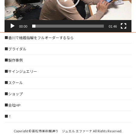
ー
00:00
01:46
■香川で結婚指輪をフルオーダーするなら
■ブライダル
■製作事例
■サインジュエリー
■スクール
■ショップ
■会社HP
■！
Copyright © 高松市美術館通り ジュエル エファーナ All Rights Reserved.