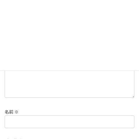
コメントを残す
メールアドレスが公開されることはありません。
※
が付いている
欄は必須項目です
コメント
※
名前
※