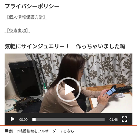
プライバシーポリシー
【個人情報保護方針】
【免責事項】
気軽にサインジュエリー！ 作っちゃいました編
動
画
プ
レ
ー
ヤ
ー
00:00
01:46
■香川で結婚指輪をフルオーダーするなら