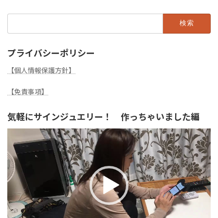
検
索:
プライバシーポリシー
【個人情報保護方針】
【免責事項】
気軽にサインジュエリー！ 作っちゃいました編
動
画
プ
レ
ー
ヤ
ー