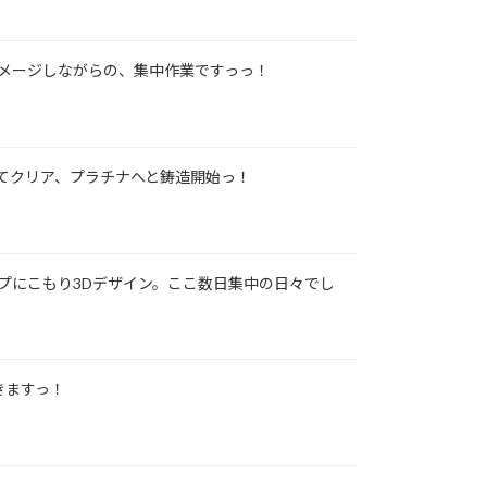
メージしながらの、集中作業ですっっ！
てクリア、プラチナへと鋳造開始っ！
プにこもり3Dデザイン。ここ数日集中の日々でし
きますっ！