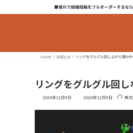
コ
ナ
■香川で結婚指輪をフルオーダーするな
ン
ビ
テ
ゲ
ン
ー
ツ
シ
へ
ョ
ス
ン
キ
に
HOME
お知らせ
リングをグルグル回しながら頭の中
ッ
移
プ
動
リングをグルグル回し
最
2024年12月9日
2024年12月9日
株式
終
更
新
日
時
: