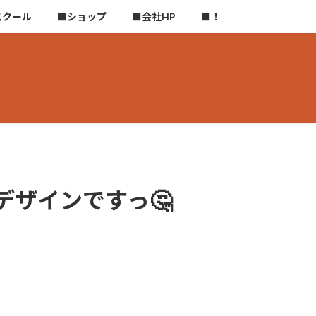
スクール
■ショップ
■会社HP
■！
ザインですっ🤔