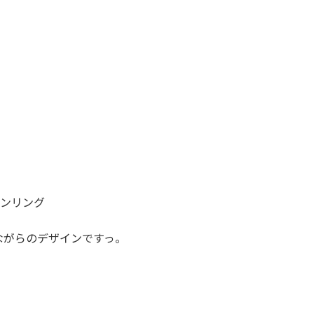
！
ーンリング
ながらのデザインですっ。