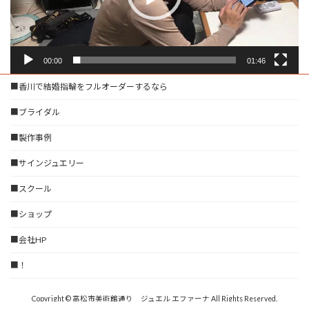
ー
00:00
01:46
■香川で結婚指輪をフルオーダーするなら
■ブライダル
■製作事例
■サインジュエリー
■スクール
■ショップ
■会社HP
■！
Copyright © 高松市美術館通り ジュエル エファーナ All Rights Reserved.