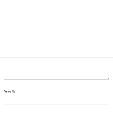
コメントを残す
メールアドレスが公開されることはありません。
※
が付いている
欄は必須項目です
コメント
※
名前
※