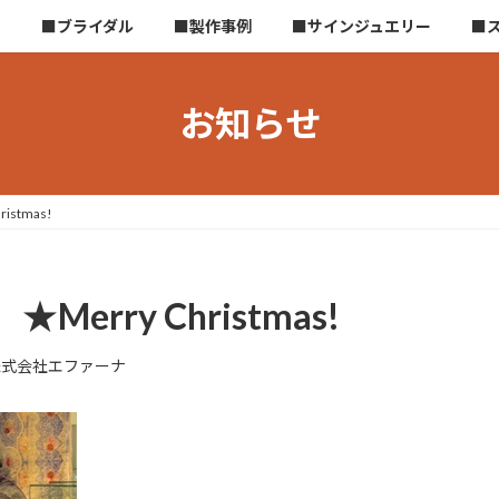
ら
■ブライダル
■製作事例
■サインジュエリー
■
お知らせ
stmas!
erry Christmas!
株式会社エファーナ