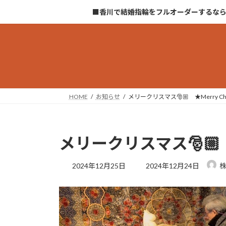
コ
ナ
■香川で結婚指輪をフルオーダーするな
ン
ビ
テ
ゲ
ン
ー
ツ
シ
へ
ョ
ス
ン
キ
に
HOME
お知らせ
メリークリスマス🎅🏼 ★Merry Chri
ッ
移
プ
動
メリークリスマス🎅🏼 ★M
最
2024年12月25日
2024年12月24日
終
更
新
日
時
: