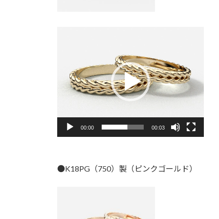
動
画
プ
レ
ー
ヤ
ー
00:00
00:03
●K18PG（750）製（ピンクゴールド）