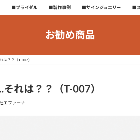
ら
■ブライダル
■製作事例
■サインジュエリー
■
お勧め商品
は？？（T-007）
それは？？（T-007）
社エファーナ