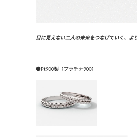
目に見えない二人の未来をつなげていく、より
●Pt900製（プラチナ900）