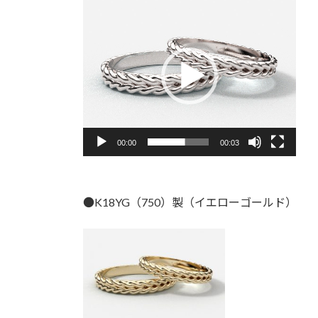
動
画
プ
レ
ー
ヤ
ー
00:00
00:03
●K18YG（750）製（イエローゴールド）