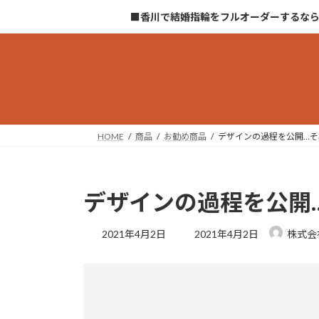
コ
ナ
■香川で結婚指輪をフルオーダーするな
ン
ビ
テ
ゲ
ン
ー
ツ
シ
へ
ョ
ス
ン
キ
に
HOME
商品
お勧め商品
デザインの過程を公開…それ
ッ
移
プ
動
デザインの過程を公開…
最
2021年4月2日
2021年4月2日
株式会
終
更
新
日
時
: