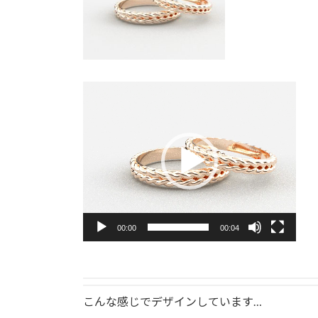
動
画
プ
レ
ー
ヤ
ー
00:00
00:04
こんな感じでデザインしています…