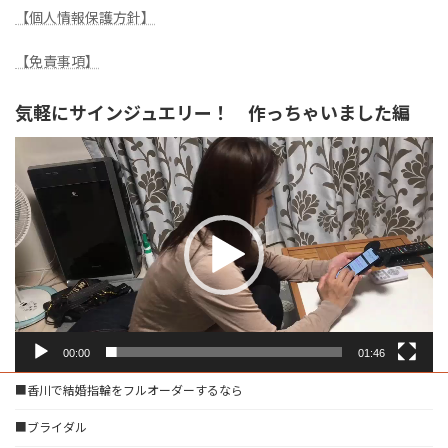
【個人情報保護方針】
【免責事項】
気軽にサインジュエリー！ 作っちゃいました編
動
画
プ
レ
ー
ヤ
ー
00:00
01:46
■香川で結婚指輪をフルオーダーするなら
■ブライダル