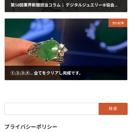
第58回業界新聞担当コラム； デジタルジュエリー®協会 長崎県 山之内時計眼鏡店
2022年5月31日
次の記事
①,②,③,④… 全てをクリアし完成です。
2022年6月2日
検
索:
プライバシーポリシー