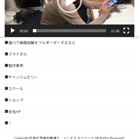
ー
00:00
01:46
■香川で結婚指輪をフルオーダーするなら
■ブライダル
■製作事例
■サインジュエリー
■スクール
■ショップ
■会社HP
■！
Copyright © 高松市美術館通り ジュエル エファーナ All Rights Reserved.