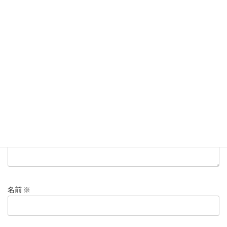
コメントを残す
メールアドレスが公開されることはありません。
※
が付いている
欄は必須項目です
コメント
※
名前
※