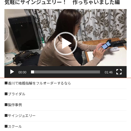
気軽にサインジュエリー！ 作っちゃいました編
動
画
プ
レ
ー
ヤ
ー
00:00
01:46
■香川で結婚指輪をフルオーダーするなら
■ブライダル
■製作事例
■サインジュエリー
■スクール