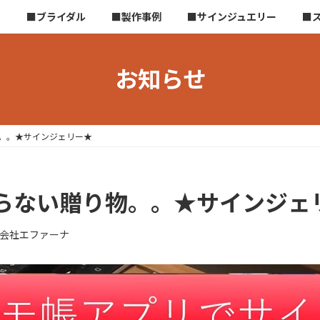
ら
■ブライダル
■製作事例
■サインジュエリー
■
お知らせ
。。★サインジェリー★
らない贈り物。。★サインジェ
会社エファーナ