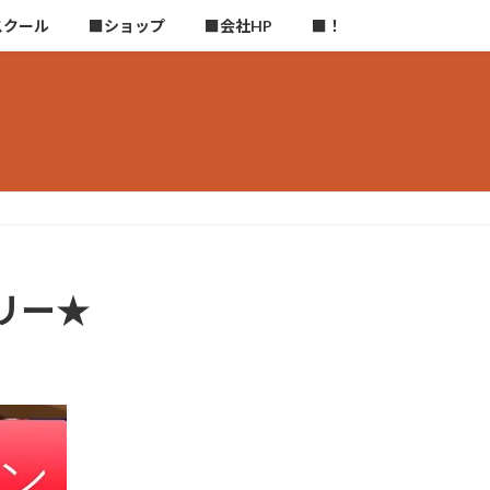
スクール
■ショップ
■会社HP
■！
リー★