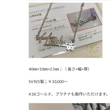
40㎜×10㎜×2.5㎜；（ 長さ×幅×厚）
SV925製；￥33,000～
K18ゴールド、プラチナも製作いただけます。
動