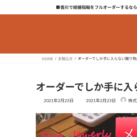
コ
ナ
■香川で結婚指輪をフルオーダーするな
ン
ビ
テ
ゲ
ン
ー
ツ
シ
へ
ョ
ス
ン
キ
に
HOME
お知らせ
オーダーでしか手に入らない贈り物
ッ
移
プ
動
オーダーでしか手に入
最
2021年2月23日
2021年2月23日
株式
終
更
新
日
時
: