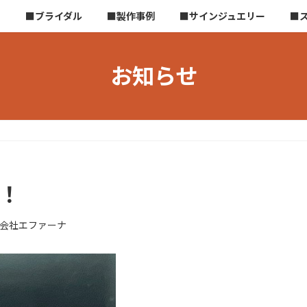
ら
■ブライダル
■製作事例
■サインジュエリー
■
お知らせ
u！
会社エファーナ