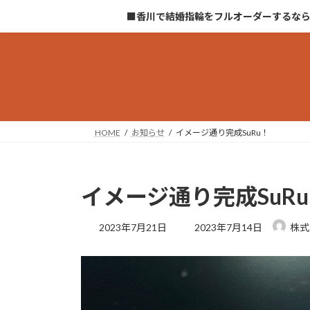
コ
ナ
■香川で結婚指輪をフルオーダーするな
ン
ビ
テ
ゲ
ン
ー
ツ
シ
へ
ョ
ス
ン
キ
に
HOME
お知らせ
イメージ通り完成SuRu！
ッ
移
プ
動
イメージ通り完成SuR
最
2023年7月21日
2023年7月14日
株式
終
更
新
日
時
: