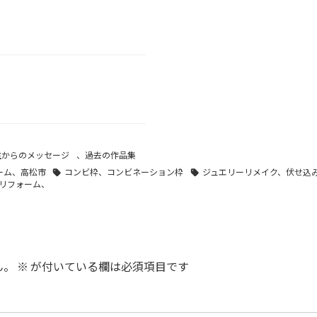
主からのメッセージ
、
過去の作品集
ーム、高松市
コンビ枠、コンビネーション枠
ジュエリーリメイク、伏せ込
リフォーム、
ん。
※
が付いている欄は必須項目です