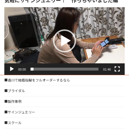
気軽にサインジュエリー！ 作っちゃいました編
動
画
プ
レ
ー
ヤ
ー
00:00
01:46
■香川で結婚指輪をフルオーダーするなら
■ブライダル
■製作事例
■サインジュエリー
■スクール