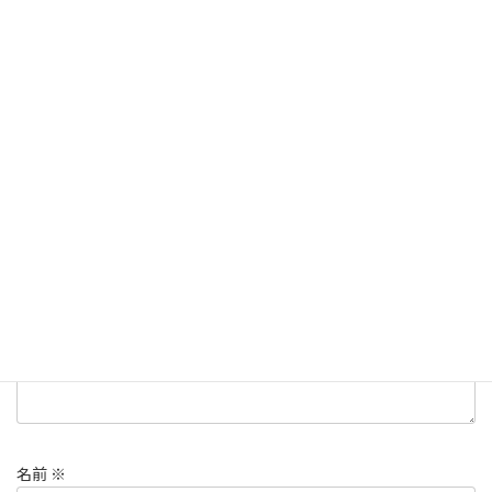
お知らせ
、
ニュース
、
宝石豆知識
、
カテゴリー
店主からのメッセージ
、
過去の作品集
桃の節句、お雛様、ひな祭り
タグ
コメントを残す
メールアドレスが公開されることはありません。
※
が付いている
欄は必須項目です
コメント
※
名前
※