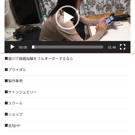
レ
ー
ヤ
ー
00:00
01:46
■香川で結婚指輪をフルオーダーするなら
■ブライダル
■製作事例
■サインジュエリー
■スクール
■ショップ
■会社HP