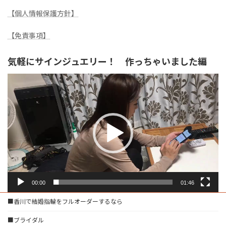
【個人情報保護方針】
【免責事項】
気軽にサインジュエリー！ 作っちゃいました編
動
画
プ
レ
ー
ヤ
ー
00:00
01:46
■香川で結婚指輪をフルオーダーするなら
■ブライダル