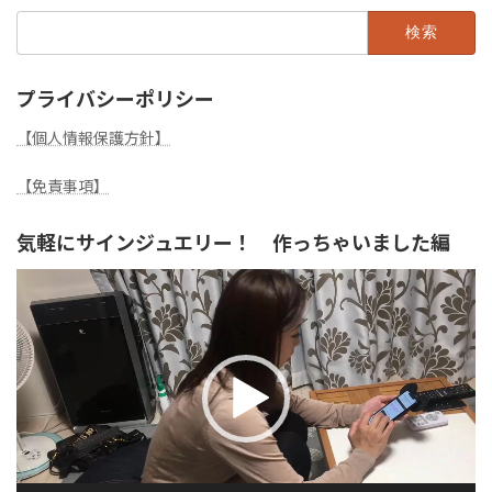
検
索:
プライバシーポリシー
【個人情報保護方針】
【免責事項】
気軽にサインジュエリー！ 作っちゃいました編
動
画
プ
レ
ー
ヤ
ー