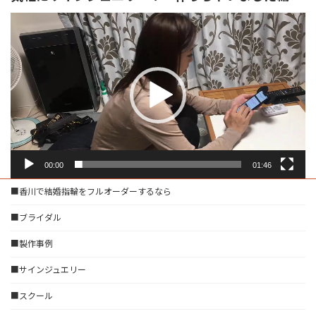
動
画
プ
レ
ー
ヤ
ー
00:00
01:46
■香川で結婚指輪をフルオーダーするなら
■ブライダル
■製作事例
■サインジュエリー
■スクール