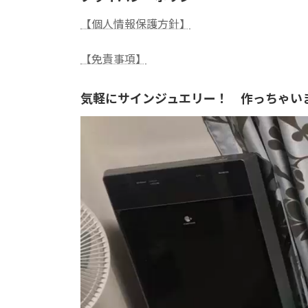
【個人情報保護方針】
【免責事項】
気軽にサインジュエリー！ 作っちゃい
動
画
プ
レ
ー
ヤ
ー