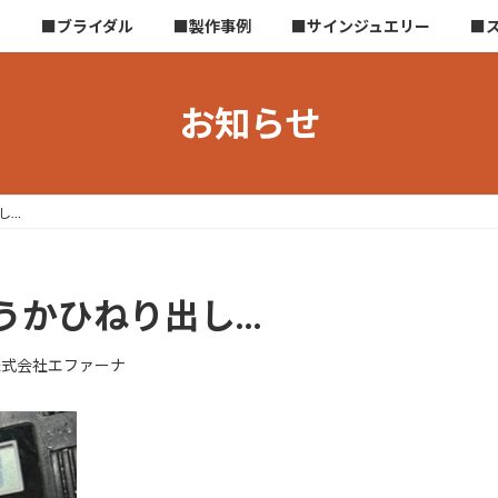
ら
■ブライダル
■製作事例
■サインジュエリー
■
お知らせ
し…
うかひねり出し…
株式会社エファーナ