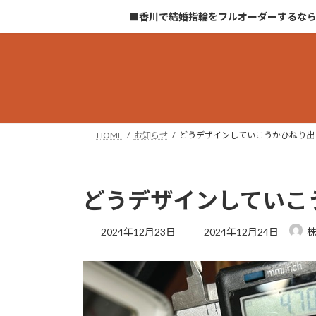
コ
ナ
■香川で結婚指輪をフルオーダーするな
ン
ビ
テ
ゲ
ン
ー
ツ
シ
へ
ョ
ス
ン
キ
に
HOME
お知らせ
どうデザインしていこうかひねり出
ッ
移
プ
動
どうデザインしていこ
最
2024年12月23日
2024年12月24日
終
更
新
日
時
: