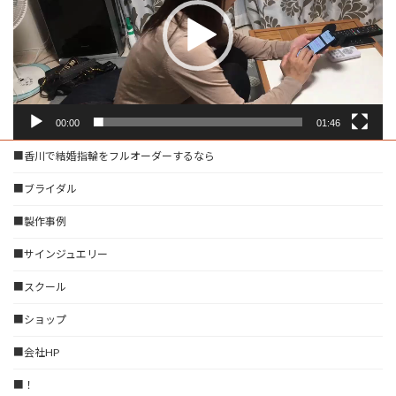
ー
ヤ
ー
00:00
01:46
■香川で結婚指輪をフルオーダーするなら
■ブライダル
■製作事例
■サインジュエリー
■スクール
■ショップ
■会社HP
■！