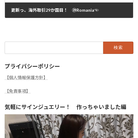
更新っ、海外取引29か国目！ ㉙Romania☜
2024年5月2日
検
索:
プライバシーポリシー
【個人情報保護方針】
【免責事項】
気軽にサインジュエリー！ 作っちゃいました編
動
画
プ
レ