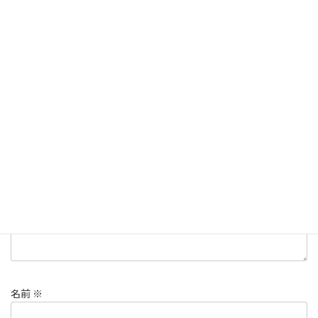
3Dデータ化、指輪製作、ジュエリーリフォーム、リメイク、
タグ
オレンジムーンストーン、ジュエリーデザイン
コメントを残す
メールアドレスが公開されることはありません。
※
が付いている
欄は必須項目です
コメント
※
名前
※