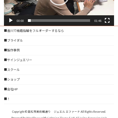
00:00
01:46
■香川で結婚指輪をフルオーダーするなら
■ブライダル
■製作事例
■サインジュエリー
■スクール
■ショップ
■会社HP
■！
Copyright © 高松市美術館通り ジュエル エファーナ All Rights Reserved.