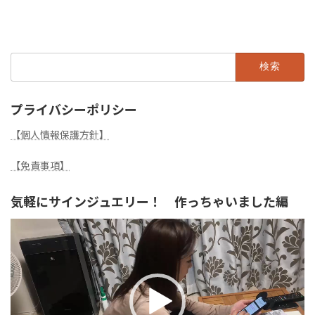
2022年8月22日
検
索:
プライバシーポリシー
【個人情報保護方針】
【免責事項】
気軽にサインジュエリー！ 作っちゃいました編
動
画
プ
レ
ー
ヤ
ー