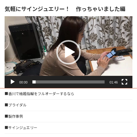
気軽にサインジュエリー！ 作っちゃいました編
動
画
プ
レ
ー
ヤ
ー
00:00
01:46
■香川で結婚指輪をフルオーダーするなら
■ブライダル
■製作事例
■サインジュエリー