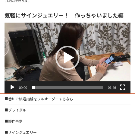
気軽にサインジュエリー！ 作っちゃいました編
動
画
プ
レ
ー
ヤ
ー
00:00
01:46
■香川で結婚指輪をフルオーダーするなら
■ブライダル
■製作事例
■サインジュエリー