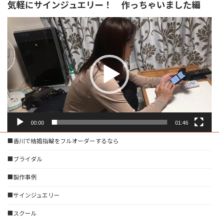
気軽にサインジュエリー！ 作っちゃいました編
動
画
プ
レ
ー
ヤ
ー
00:00
01:46
■香川で結婚指輪をフルオーダーするなら
■ブライダル
■製作事例
■サインジュエリー
■スクール