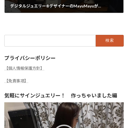
デジタルジュエリー®デザイナーのMayuMayuが…
2022年5月16日
検
索:
プライバシーポリシー
【個人情報保護方針】
【免責事項】
気軽にサインジュエリー！ 作っちゃいました編
動
画
プ
レ
ー