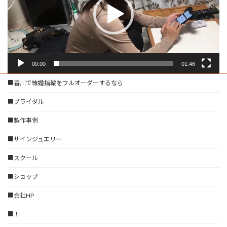
ヤ
ー
00:00
01:46
■香川で結婚指輪をフルオーダーするなら
■ブライダル
■製作事例
■サインジュエリー
■スクール
■ショップ
■会社HP
■！