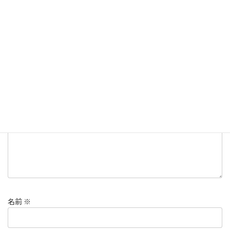
世界知的所有権の日、3D-Monkeys、3Dデータ
タグ
コメントを残す
メールアドレスが公開されることはありません。
※
が付いている
欄は必須項目です
コメント
※
名前
※