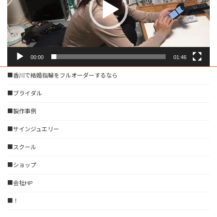
ヤ
ー
00:00
01:46
■香川で結婚指輪をフルオーダーするなら
■ブライダル
■製作事例
■サインジュエリー
■スクール
■ショップ
■会社HP
■！