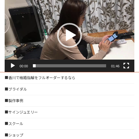
動
画
プ
レ
ー
ヤ
ー
00:00
01:46
■香川で結婚指輪をフルオーダーするなら
■ブライダル
■製作事例
■サインジュエリー
■スクール
■ショップ