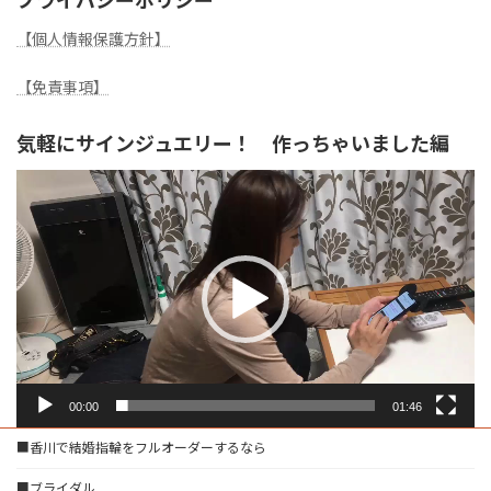
【個人情報保護方針】
【免責事項】
気軽にサインジュエリー！ 作っちゃいました編
動
画
プ
レ
ー
ヤ
ー
00:00
01:46
■香川で結婚指輪をフルオーダーするなら
■ブライダル