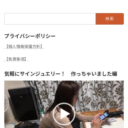
検
索:
プライバシーポリシー
【個人情報保護方針】
【免責事項】
気軽にサインジュエリー！ 作っちゃいました編
動
画
プ
レ
ー
ヤ
ー