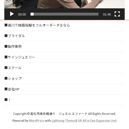
00:00
01:46
■香川で結婚指輪をフルオーダーするなら
■ブライダル
■製作事例
■サインジュエリー
■スクール
■ショップ
■会社HP
■！
Copyright © 高松市美術館通り ジュエル エファーナ All Rights Reserved.
Powered by
WordPress
with
Lightning Theme
&
VK All in One Expansion Unit