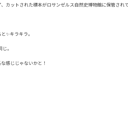
ず、カットされた標本がロサンゼルス自然史博物館に保管され
ると✨キラキラ。
同じ。
系な感じじゃないかと！