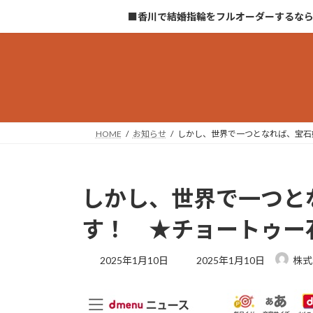
コ
ナ
■香川で結婚指輪をフルオーダーするな
ン
ビ
テ
ゲ
ン
ー
ツ
シ
へ
ョ
ス
ン
キ
に
HOME
お知らせ
しかし、世界で一つとなれば、宝石
ッ
移
プ
動
しかし、世界で一つと
す！ ★チョートゥー
最
2025年1月10日
2025年1月10日
株式
終
更
新
日