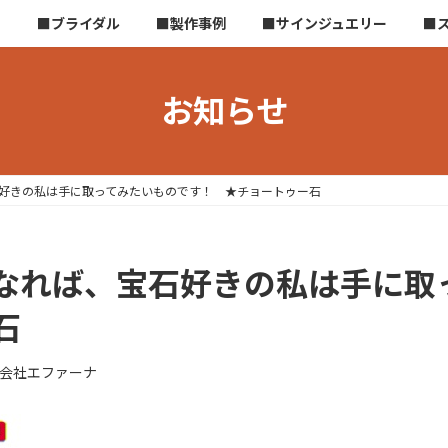
ら
■ブライダル
■製作事例
■サインジュエリー
■
お知らせ
好きの私は手に取ってみたいものです！ ★チョートゥー石
なれば、宝石好きの私は手に取
石
会社エファーナ