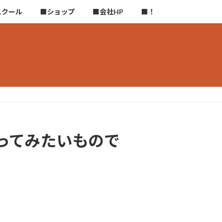
スクール
■ショップ
■会社HP
■！
ってみたいもので