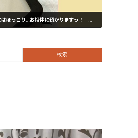
新春から縁起の良いお話にはほっこり…お相伴に預かりますっ！ ★婚約指輪