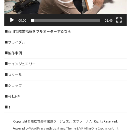
00:00
01:46
■香川で結婚指輪をフルオーダーするなら
■ブライダル
■製作事例
■サインジュエリー
■スクール
■ショップ
■会社HP
■！
Copyright © 高松市美術館通り ジュエル エファーナ All Rights Reserved.
Powered by
WordPress
with
Lightning Theme
&
VK All in One Expansion Unit