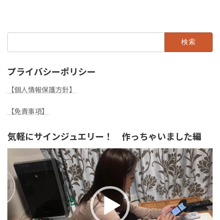
2022年11月26日
検
索:
プライバシーポリシー
【個人情報保護方針】
【免責事項】
気軽にサインジュエリー！ 作っちゃいました編
動
画
プ
レ
ー
ヤ
ー