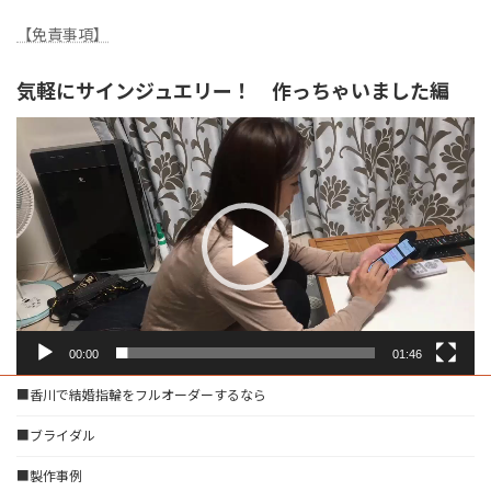
【免責事項】
気軽にサインジュエリー！ 作っちゃいました編
動
画
プ
レ
ー
ヤ
ー
00:00
01:46
■香川で結婚指輪をフルオーダーするなら
■ブライダル
■製作事例