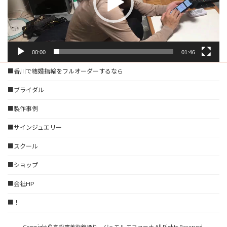
ー
00:00
01:46
■香川で結婚指輪をフルオーダーするなら
■ブライダル
■製作事例
■サインジュエリー
■スクール
■ショップ
■会社HP
■！