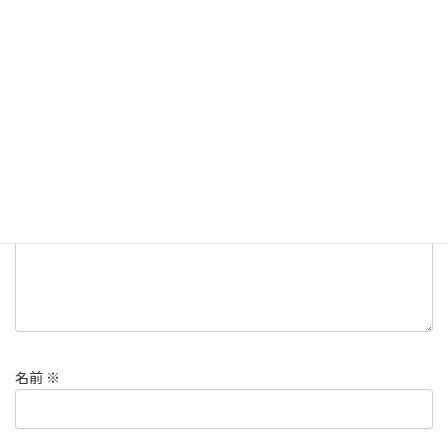
コメントを残す
メールアドレスが公開されることはありません。
※
が付いている
欄は必須項目です
コメント
※
名前
※