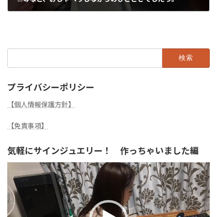
2024年10月19日
検
索:
プライバシーポリシー
【個人情報保護方針】
【免責事項】
気軽にサインジュエリー！ 作っちゃいました編
動
画
プ
レ
ー
ヤ