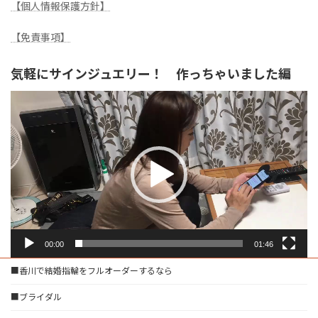
【個人情報保護方針】
【免責事項】
気軽にサインジュエリー！ 作っちゃいました編
動
画
プ
レ
ー
ヤ
ー
00:00
01:46
■香川で結婚指輪をフルオーダーするなら
■ブライダル