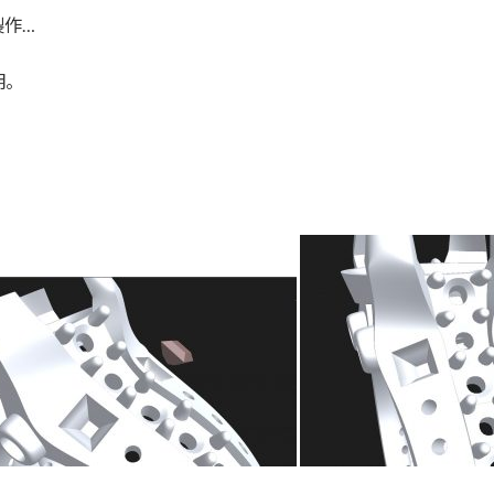
製作…
明。