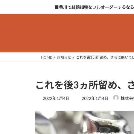
コ
ナ
■香川で結婚指輪をフルオーダーするな
ン
ビ
テ
ゲ
ン
ー
ツ
シ
へ
ョ
ス
ン
キ
に
HOME
お知らせ
これを後3ヵ所留め、さらに磨いて
ッ
移
プ
動
これを後3ヵ所留め、
最
2022年1月4日
2022年1月4日
株式会
終
更
新
日
時
: