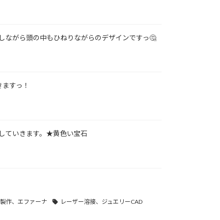
しながら頭の中もひねりながらのデザインですっ🤔
きますっ！
していきます。★黄色い宝石
ー製作、エファーナ
レーザー溶接、ジュエリーCAD