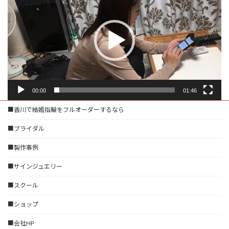
プ
レ
ー
ヤ
ー
00:00
01:46
■香川で結婚指輪をフルオーダーするなら
■ブライダル
■製作事例
■サインジュエリー
■スクール
■ショップ
■会社HP