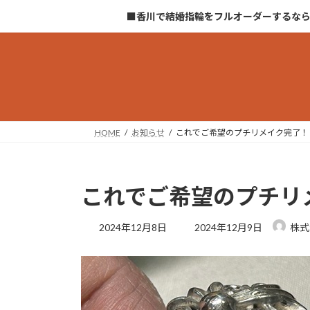
コ
ナ
■香川で結婚指輪をフルオーダーするな
ン
ビ
テ
ゲ
ン
ー
ツ
シ
へ
ョ
ス
ン
キ
に
HOME
お知らせ
これでご希望のプチリメイク完了！
ッ
移
プ
動
これでご希望のプチリ
最
2024年12月8日
2024年12月9日
株式
終
更
新
日
時
: