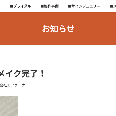
ら
■ブライダル
■製作事例
■サインジュエリー
■
お知らせ
メイク完了！
会社エファーナ