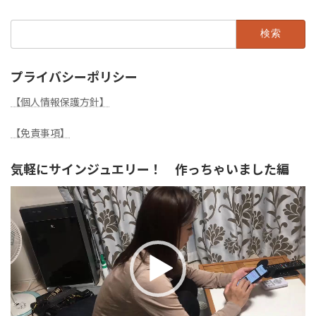
検
索:
プライバシーポリシー
【個人情報保護方針】
【免責事項】
気軽にサインジュエリー！ 作っちゃいました編
動
画
プ
レ
ー
ヤ
ー