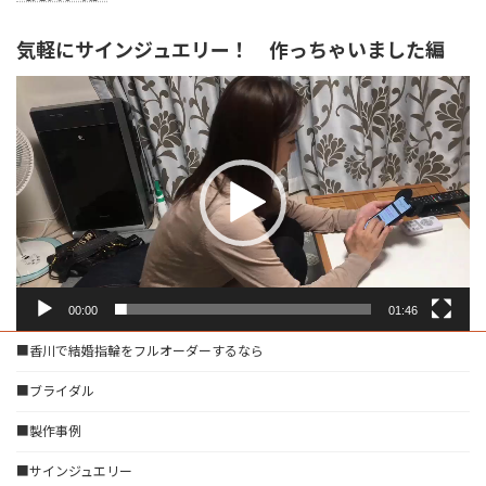
気軽にサインジュエリー！ 作っちゃいました編
動
画
プ
レ
ー
ヤ
ー
00:00
01:46
■香川で結婚指輪をフルオーダーするなら
■ブライダル
■製作事例
■サインジュエリー