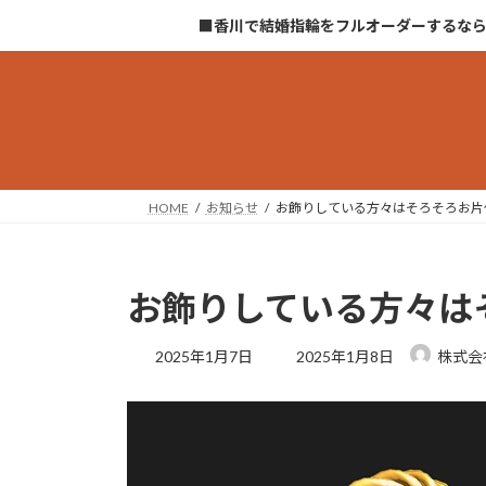
コ
ナ
■香川で結婚指輪をフルオーダーするな
ン
ビ
テ
ゲ
ン
ー
ツ
シ
へ
ョ
ス
ン
キ
に
HOME
お知らせ
お飾りしている方々はそろそろお片
ッ
移
プ
動
お飾りしている方々は
最
2025年1月7日
2025年1月8日
株式会
終
更
新
日
時
: