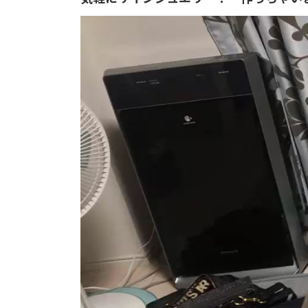
動
画
プ
レ
ー
ヤ
ー