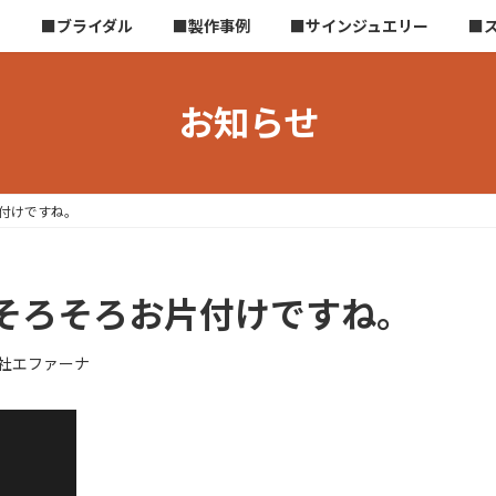
ら
■ブライダル
■製作事例
■サインジュエリー
■
お知らせ
付けですね。
そろそろお片付けですね。
社エファーナ