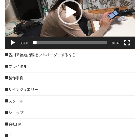
ー
ヤ
ー
00:00
01:46
■香川で結婚指輪をフルオーダーするなら
■ブライダル
■製作事例
■サインジュエリー
■スクール
■ショップ
■会社HP
■！