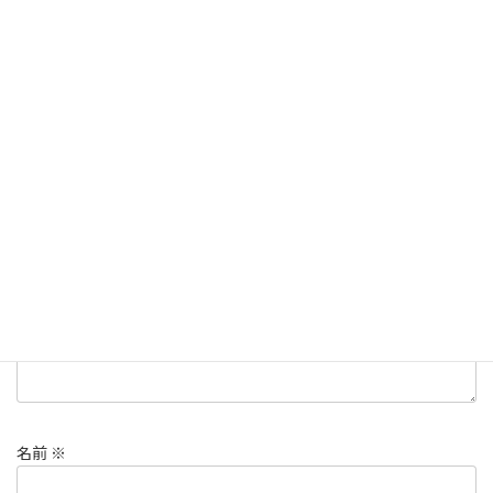
店主からのメッセージ
、
過去の作品集
ジュエリーリフォーム、ジュエリーリメイク、香川県、高松市
タグ
コメントを残す
メールアドレスが公開されることはありません。
※
が付いている
欄は必須項目です
コメント
※
名前
※